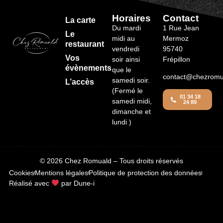
Horaires
Contact
La carte
Du mardi
1 Rue Jean
Le
midi au
Mermoz
restaurant
vendredi
95740
Vos
soir ainsi
Frépillon
évènements
que le
contact@chezromua
samedi soir.
L’accès
(Fermé le
01 34 18
samedi midi,
24 89
dimanche et
lundi )
© 2026 Chez Romuald – Tous droits réservés
Cookies
Mentions légales
Politique de protection des données
Réalisé avec
par Dune-i