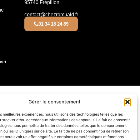
95740 Frépillon
he
contact@chezromuald.fr
01 34 18 24 89
e-i
Gérer le consentement
les meilleures expériences, nous utilisons des technologies telles que les
 stocker et/ou accéder aux informations des appareils. Le fait de consentir
ologies nous permettra de traiter des données telles que le comportement
n ou les ID uniques sur ce site. Le fait de ne pas consentir ou de retirer son
 peut avoir un effet négatif sur certaines caractéristiques et fonctions.