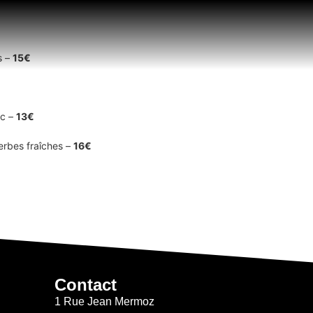
s –
15€
ic –
13€
erbes fraîches –
16€
Contact
1 Rue Jean Mermoz