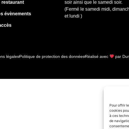
 restaurant
soir ainsi que le samedi soir.
(Fermé le samedi midi, dimanc
os évènements
et lundi )
accès
ns légales
Politique de protection des données
Réalisé avec
par Dun
Pour offrir 
cookies pour
à ces techn
de navigatio
consentement