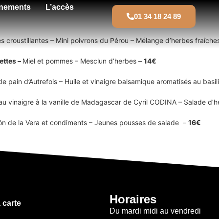
ènements
L’accès
01 34 18 24 89
s croustillantes – Mini poivrons du Pérou – Mélange d’herbes fraîche
ettes –
Miel et pommes – Mesclun d’herbes –
14€
e pain d’Autrefois – Huile et vinaigre balsamique aromatisés au basil
u vinaigre à la vanille de Madagascar de Cyril CODINA – Salade d’h
ón de la Vera et condiments – Jeunes pousses de salade –
16€
Horaires
 carte
Du mardi midi au vendredi