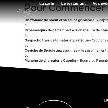
La carte
Le restaurant
Vos év
Pour Commencer
Chiffonade de boeuf et sa sauce gribiche
aux câpre
ou
Crosmesquis de camembert à la chapelure de nois
ou
Gaspacho frais de tomates et pastèque
–
Croutons d
ou
Ceviche de Sériole aux agrumes
– Assaisonnement a
ou
Planche de charcuterie Capelin
–
Beurre au Piment
La